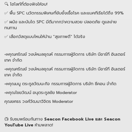
🔍 ไฮไลท์ที่ต้องฟังให้จบ!
✅ พื้น SPC นวัตกรรมพิเศษที่ยับยั้งเชื้อโรค และแบคทีเรียได้ถึง 99%
✅ ผนัง และบันได SPC มีดีมากกว่าความสวย ปลอดภัย ดูแลง่าย
ทนทาน
✅ เลือกวัสดุแบบไหนให้บ้าน “สุขภาพดี” ได้จริง
📣คุณศรัณย์ วงษ์หมลชุณห์ กรรมการผู้จัดการ บริษัท บีอาร์ที อินเตอร์
เทค จำกัด
📣คุณศรัณย์ วงษ์หมลชุณห์ กรรมการผู้จัดการ บริษัท บีอาร์ที อินเตอร์
เทค จำกัด
📣คุณมนู ตระกูลวัฒนะกิจ กรรมการผู้จัดการ บริษัท ซีคอน จำกัด
📣คุณไชยวัฒน์ อนุตระกูลชัย Moderator
คุณยศธร วงศ์วัฒนาวิจิตร Moderator
📺 รับชมพร้อมกันทาง
Seacon Facebook Live
และ
Seacon
YouTube Live
ห้ามพลาด!