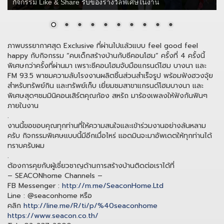
กิจกรรม Like & Share รับของรางวัลพิเศษในงาน
ภาพบรรยากาศสุด Exclusive ที่ผ่านไปแล้วแบบ feel good feel
happy กับกิจกรรม “คบเด็กสร้างบ้านกับซีคอนโฮม” ครั้งที่ 4 ครั้งนี้
พิเศษกว่าครั้งที่ผ่านมา เพราะซีคอนโฮมจับมือแกรนด์โฮม บางนา และ
FM 93.5 พาชมความลับโรงงานผลิตชิ้นส่วนสำเร็จรูป พร้อมฟังฮวงจุ้ย
สำหรับทรัพย์กิน และทรัพย์เก็บ เยี่ยมชมสาขาแกรนด์โฮมบางนา และ
พิเศษสุดๆชมมินิคอนเสิร์ตคุณก้อง สหรัถ มาร้องเพลงให้ฟังกันฟินๆ
ภายในงาน
.
งานนี้ขอขอบคุณทุกท่านที่ให้ความสนใจและเข้าร่วมงานอย่างล้นหลาม
ครับ กิ
จกรรมพิเศษแบบนี้มีอีกเมื่อไหร่ แอดมินจะมาอัพเดตให้ทุกท่านได้
ทราบครับผม
.
ต้องการคุยกับผู้เชี่ยวชาญด้านการสร้างบ้านติดต่อเราได้ที่
– SEACONhome Channels –
FB Messenger :
http://m.me/SeaconHome.Ltd
Line : @seaconhome หรือ
คลิก
http://line.me/R/ti/p/%40seaconhome
https://www.seacon.co.th/